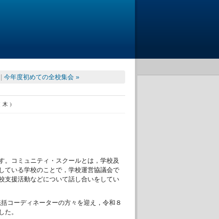
|
今年度初めての全校集会 »
(木)
す。コミュニティ・スクールとは，学校及
している学校のことで，学校運営協議会で
校支援活動などについて話し合いをしてい
統括コーディネーターの方々を迎え，令和８
した。