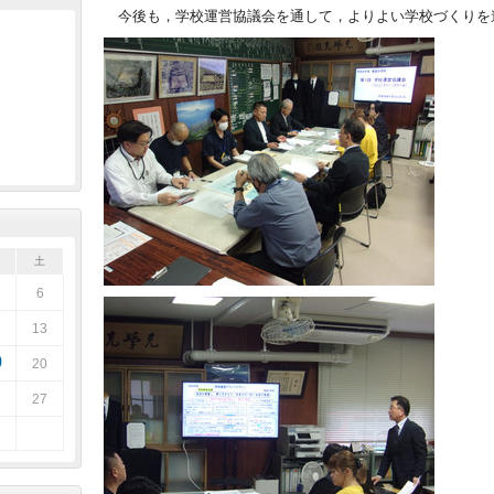
今後も，学校運営協議会を通して，よりよい学校づくりを
土
6
13
9
20
27