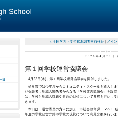
igh School
中
« 全国学力・学習状況調査事前検証
|
メイン
2026年4月23日 
第１回学校運営協議会
4月22日(水)，第１回学校運営協議会を開催しました。
一日
姶良市では今年度からコミュニティ・スクールを導入しま
び保護者，地域の関係者からなる「学校運営協議会」を設置
は，学校と地域の課題や共通の目標について共有を行い，学
きます。
本日は，運営委員の方々に加え，市社会教育課，SSVC+
年度の学校経営方針や学校の現状について意見交換を行いま