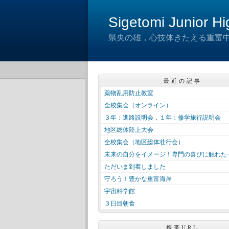
Sigetomi Junior H
県央の雄，心技体きたえる重富
最近の記事
薬物乱用防止教室
全校集会（オンライン）
３年：進路説明会，１年：修学旅行説明会
地区総体陸上大会
全校集会（地区総体壮行会）
未来の自分をイメージ！専門の喜びに触れた
ただいま到着しました
守ろう！豊かな重富海岸
宇宙科学館
３日目朝食
携帯URL