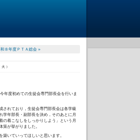
和８年度ＰＴＡ総会 »
(火)
，今年度初めての生徒会専門部長会を行いま
成されており，生徒会専門部長会は各学級
れ学年部長・副部長を決め，そのあとに月
着の着こなしをしっかりしよう」という月
体策が挙がりました。
を築いていってほしいと思います。