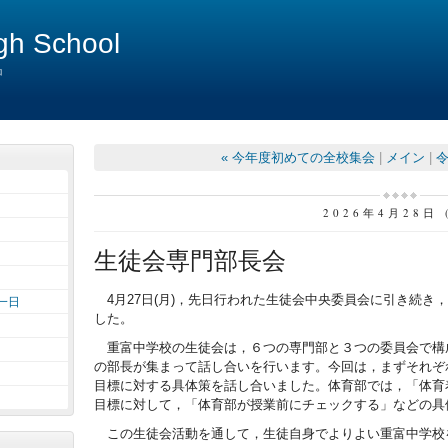
igh School
中
« 今年度初めての全校集会
|
メイン
|
令
2026年4月28日 
生徒会専門部長会
4月27日(月)，先日行われた生徒会中央委員会に引き続き
一日
した。
重富中学校の生徒会は，６つの専門部と３つの委員会で構
の部長が集まって話し合いを行います。今回は，まずそれぞ
目標に対する具体策を話し合いました。体育部では，「体育
目標に対して，「体育部が授業前にチェックする」などの具
この生徒会活動を通して，生徒自身でよりよい重富中学校