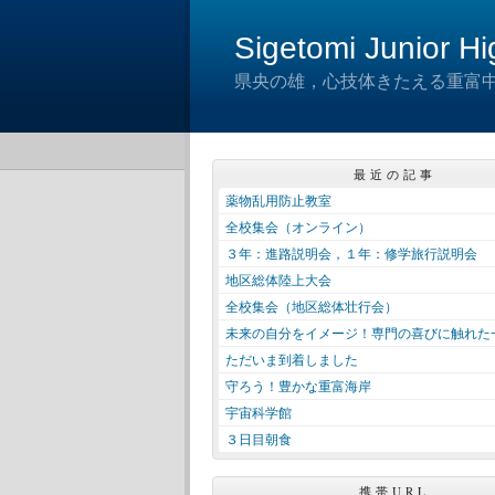
Sigetomi Junior H
県央の雄，心技体きたえる重富
最近の記事
薬物乱用防止教室
全校集会（オンライン）
３年：進路説明会，１年：修学旅行説明会
地区総体陸上大会
全校集会（地区総体壮行会）
未来の自分をイメージ！専門の喜びに触れた
ただいま到着しました
守ろう！豊かな重富海岸
宇宙科学館
３日目朝食
携帯URL